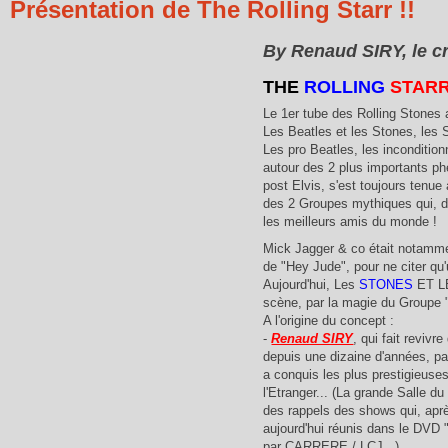
Présentation de The Rolling Starr !!
By Renaud SIRY, le 
THE
ROLLING
STARR
Le 1er tube des Rolling Stones 
Les Beatles et les Stones, les 
Les pro Beatles, les incondition
autour des 2 plus importants 
post Elvis, s'est toujours tenue
des 2 Groupes mythiques qui, da
les meilleurs amis du monde !
Mick Jagger & co était notammen
de "Hey Jude", pour ne citer qu'
Aujourd'hui, Les
STONES
ET 
scène, par la magie du Groupe 
A l'origine du concept :
-
Renaud SIRY
, qui fait revivr
depuis une dizaine d'années, 
a conquis les plus prestigieuses
l'Etranger... (La grande Salle
des rappels des shows qui, ap
aujourd'hui réunis dans le DVD
par CARRERE / LCJ...)