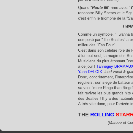
Quand "
Route 66
" rime avec "
Y
rencontre Billy Shears et le Sgt
c'est enfin le triomphe de la "
Sa
I WA
Comme un symbole, "I wanna be
composé par "The Beatles" a en
milieu des "Fab Four"...
C'est dans son célèbre rôle de
à lui tout seul, la magie des B
Musiciens du plus étonnant "cov
à ce jour !
Tanneguy BRAMAU
Yann DELOIX
-lead vocal & guit
Donc, concrètement, l'Interprète
réguliers, son siège de batteu
sa voix "more Ringo than Ringo"
fait revivre les plus grands hit
des Beatles ! Il y a des fauteuil
A très vite donc, pour l'arrivée 
THE
ROLLING
STAR
(Marque et Co